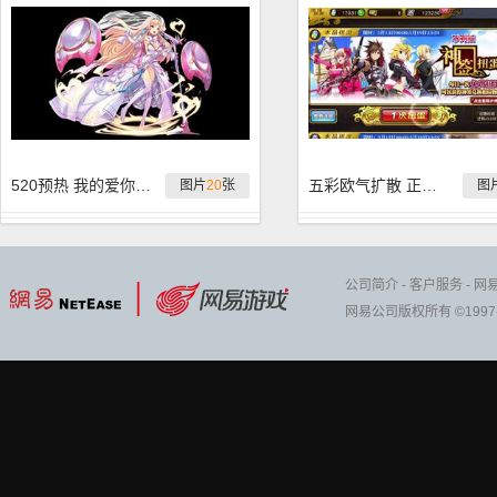
520预热 我的爱你发现了吗
五彩欧气扩散 正月赖床扭蛋实况
图片
20
张
图
公司简介
-
客户服务
-
网
网易公司版权所有 ©1997-