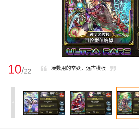
10
/
凑数用的常妖，远古模板
22
<