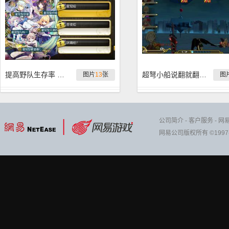
提高野队生存率 萌新向钥匙本扫盲
超弩小船说翻就翻 各种超弩翻船记录
图片
13
张
图
公司简介
-
客户服务
-
网
网易公司版权所有 ©1997-