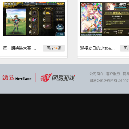
第一期换装大赛 亚瑟王带你环游世界
迎接夏日的少女&绯弹AA 全蛋池卡简析
图片
54
张
图
公司简介
-
客户服务
-
网
网易公司版权所有 ©1997-