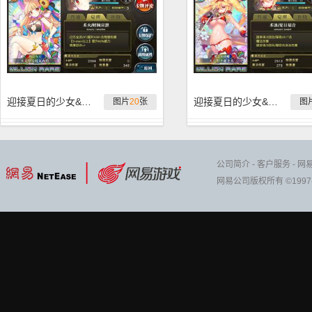
迎接夏日的少女&绯弹AA 全蛋池卡简析
迎接夏日的少女&绯弹AA 氪金建议
图片
20
张
图
公司简介
-
客户服务
-
网
网易公司版权所有 ©1997-