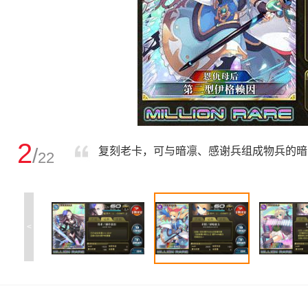
2
/
复刻老卡，可与暗凛、感谢兵组成物兵的暗
22
<