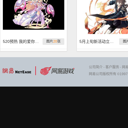
520预热 我的爱你发现了吗
5月上旬新活动立绘先行曝光
图片
20
张
图
公司简介
-
客户服务
-
网
网易公司版权所有 ©1997-