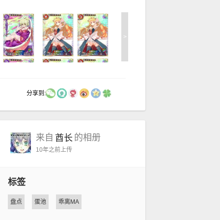
>
分享到:
来自
的相册
酋长
10年之前
上传
标签
盘点
蛋池
乖离MA