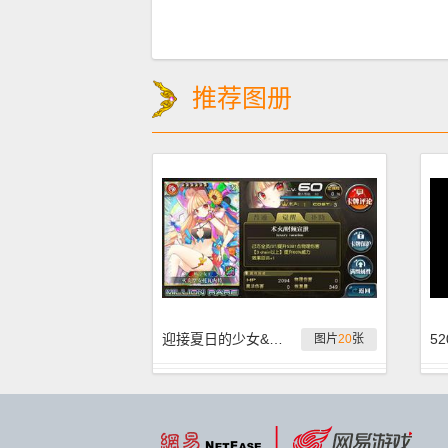
推荐图册
迎接夏日的少女&绯弹AA 全蛋池卡简析
图片
20
张