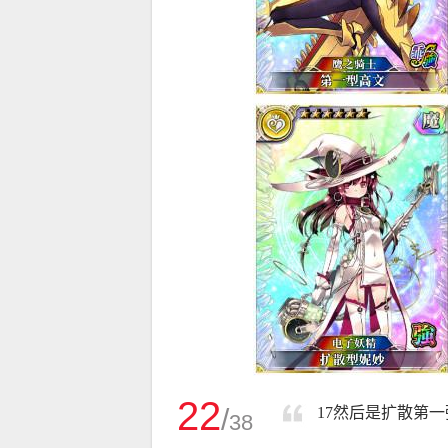
22
/
17然后是扩散第
38