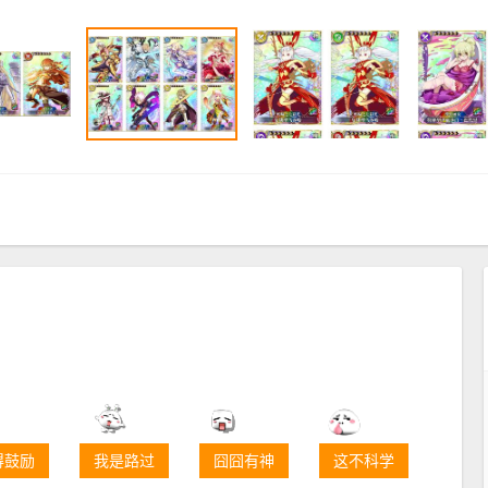
得鼓励
我是路过
囧囧有神
这不科学