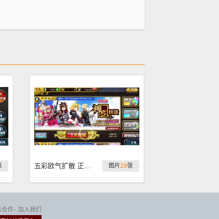
五彩欧气扩散 正月赖床扭蛋实况
张
图片
28
张
务合作
-
加入我们