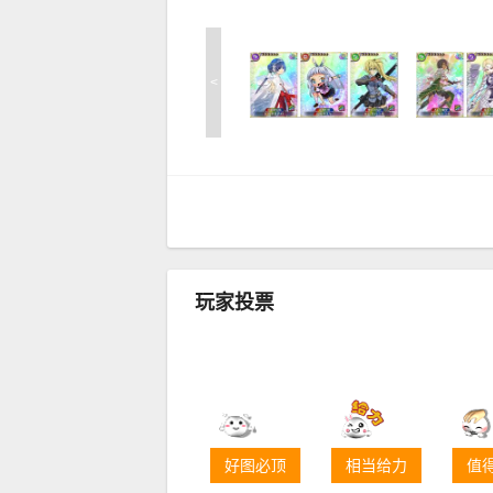
<
玩家投票
好图必顶
相当给力
值