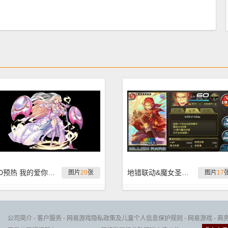
520预热 我的爱你发现了吗
地错联动&魔女圣剑更新版本氪金建议
图片
20
张
图片
17
公司简介
-
客户服务
-
网易游戏隐私政策及儿童个人信息保护规则
-
网易游戏
-
商