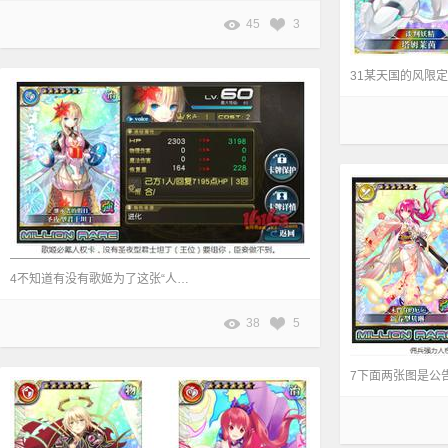
45
3
31某天国的风限
4不知道有没有歌姬为了这张“人权”卡强氪一波呢，要知道，当时的震率是3%
38
5