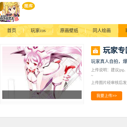
首页
玩家cos
原画壁纸
同人绘画
玩家专
玩家真人自拍，
上传说明：建议jpg
~
上传图片经审核后发
我要上传>>