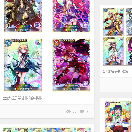
22然后是学徒期和神装期
35
7