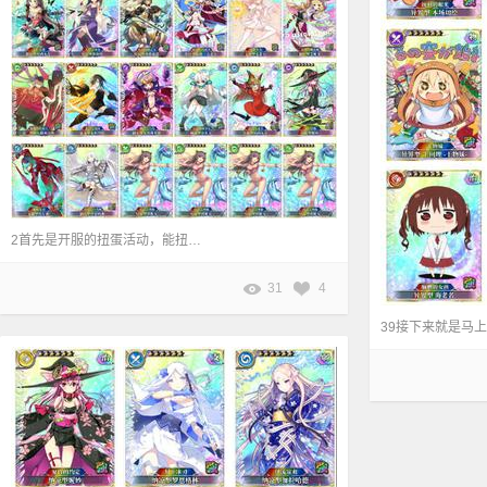
2首先是开服的扭蛋活动，能扭到蛆娘哦,开服的14张，再加上4职业蛆娘，一共18张卡
31
4