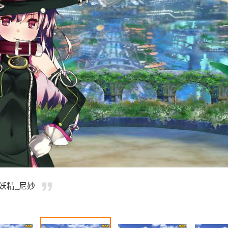
妖精_尼妙