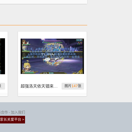
超强洛天依天钿来袭 要点打法详解
张
图片
147
张
务合作
-
加入我们
家长关爱平台 >