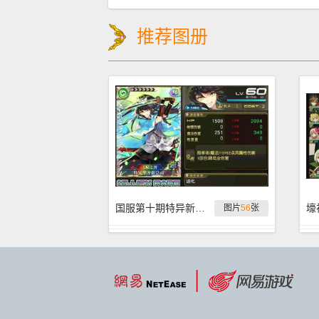
推荐图册
国服第十期特异新卡评测
图片
56
张