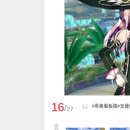
16
/
#乖离看板娘#支援
27