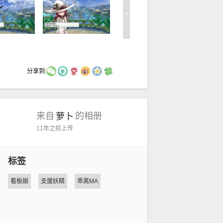
>
分享到:
来自
的相册
萝卜
11年之前
上传
标签
看板娘
支援妖精
乖离MA