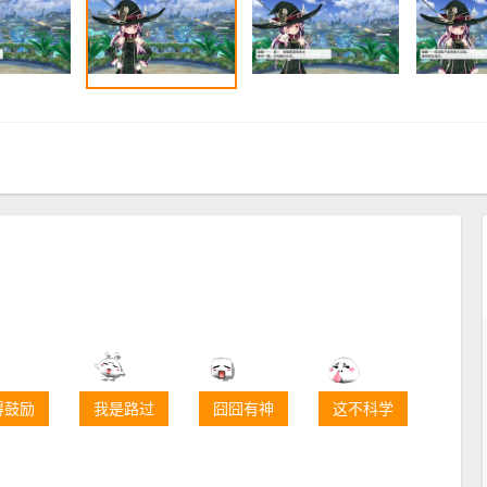
得鼓励
我是路过
囧囧有神
这不科学