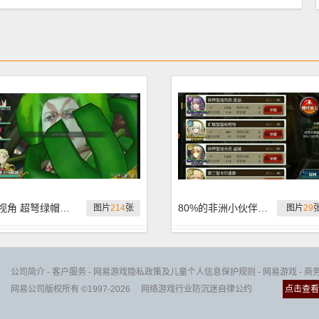
壕视角 超弩绿帽子青蛙丁打法精彩瞬间
80%的非洲小伙伴都偷渡了
图片
214
张
图片
29
公司简介
-
客户服务
-
网易游戏隐私政策及儿童个人信息保护规则
-
网易游戏
-
商
网易公司版权所有 ©1997-2026
网络游戏行业防沉迷自律公约
点击查看