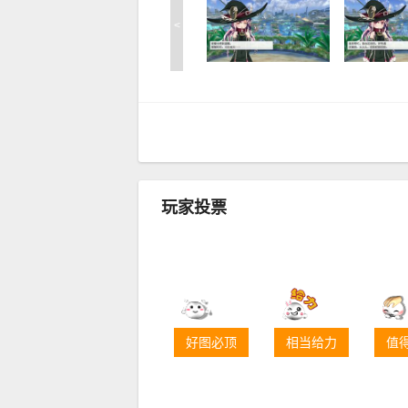
<
玩家投票
好图必顶
相当给力
值