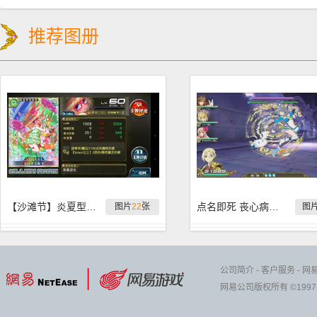
推荐图册
【沙滩节】炎夏型图鉴
点名即死 丧心病狂超妖天钿的作死之旅
图片
22
张
图
公司简介
-
客户服务
-
网
网易公司版权所有 ©1997-