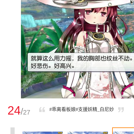
24
/
#乖离看板娘#支援妖精_白尼妙
27