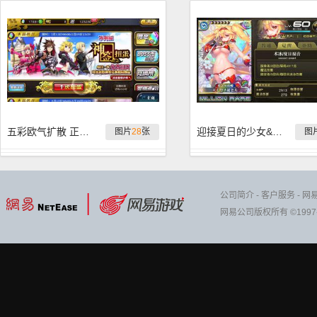
五彩欧气扩散 正月赖床扭蛋实况
迎接夏日的少女&绯弹AA 氪金建议
图片
28
张
图
公司简介
-
客户服务
-
网
网易公司版权所有 ©1997-