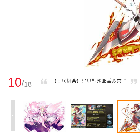
10
/
【同居组合】异界型沙耶香＆杏子
18
<