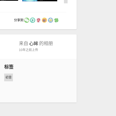
分享到:
来自
的相册
心眸
10年之前
上传
标签
初音