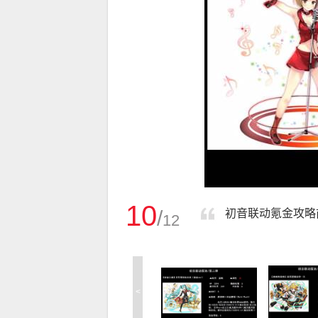
10
/
初音联动氪金攻略
12
<