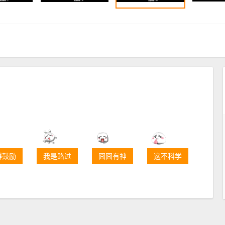
得鼓励
我是路过
囧囧有神
这不科学