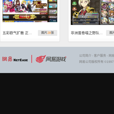
五彩欧气扩散 正月赖床扭蛋实况
非洲蛋卷喵之野队生存配卡PLAY
图片
28
张
图
公司简介
-
客户服务
-
网
网易公司版权所有 ©1997-