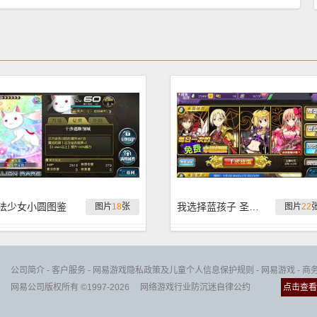
法少女小圆图鉴
我选择蓝孩子 圣剑指引扭蛋双震实况
图片
18
张
图片
22
公司简介
-
客户服务
-
网易游戏隐私政策及儿童个人信息保护规则
-
网易游戏
-
商
网易公司版权所有 ©1997-2026
网络游戏行业防沉迷自律公约
点击查看