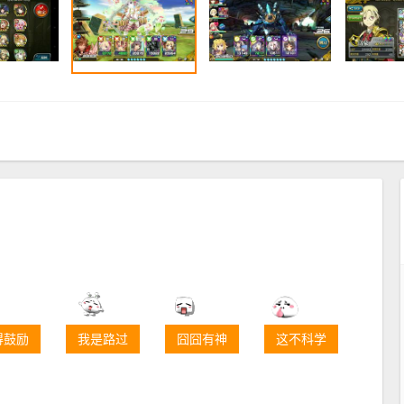
得鼓励
我是路过
囧囧有神
这不科学