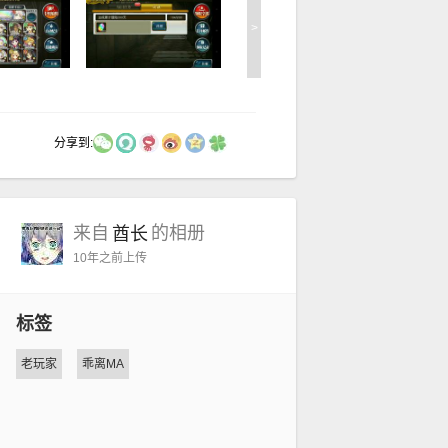
>
分享到:
来自
的相册
酋长
10年之前
上传
标签
老玩家
乖离MA