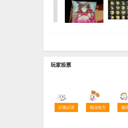
<
玩家投票
好图必顶
相当给力
值