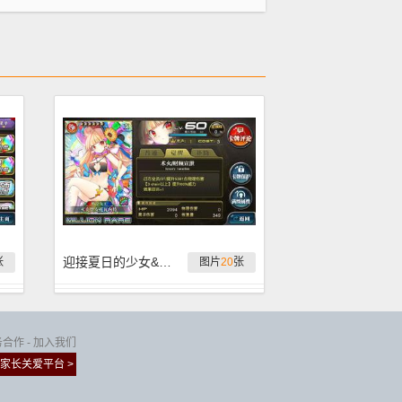
迎接夏日的少女&绯弹AA 全蛋池卡简析
张
图片
20
张
务合作
-
加入我们
家长关爱平台 >