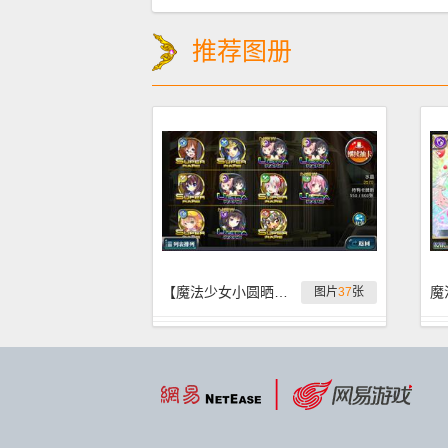
推荐图册
【魔法少女小圆晒卡】来互相伤害啊！
魔
图片
37
张