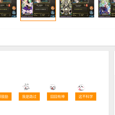
得鼓励
我是路过
囧囧有神
这不科学