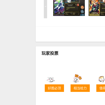
<
玩家投票
好图必顶
相当给力
值