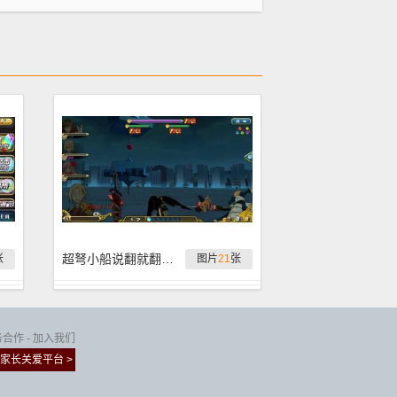
超弩小船说翻就翻 各种超弩翻船记录
张
图片
21
张
务合作
-
加入我们
家长关爱平台 >