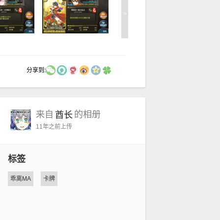
>
分享到:
来自
的相册
酋长
11年之前
上传
标签
乖离MA
卡牌