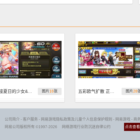
迎接夏日的少女&绯弹AA 氪金建议
五彩欧气扩散 正月赖床扭蛋实况
图片
16
张
图片
28
公司简介
-
客户服务
-
网易游戏隐私政策及儿童个人信息保护规则
-
网易游戏
-
商
网易公司版权所有 ©1997-2026
网络游戏行业防沉迷自律公约
点击查看