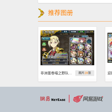
推荐图册
非洲蛋卷喵之野队生存配卡PLAY
图片
28
张