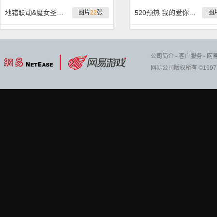
地错联动&魔女圣剑 全活动卡简析
520预热 我的爱你发现了吗
图片
22
张
图
公司简介
-
客户服务
-
网
网易公司版权所有 ©1997-