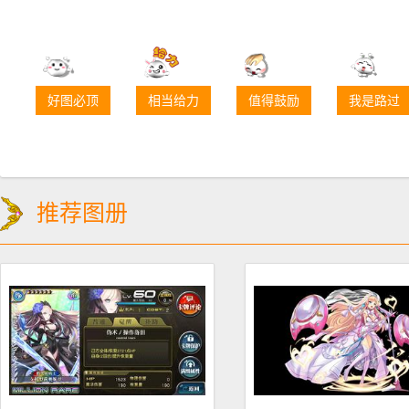
好图必顶
相当给力
值得鼓励
我是路过
推荐图册