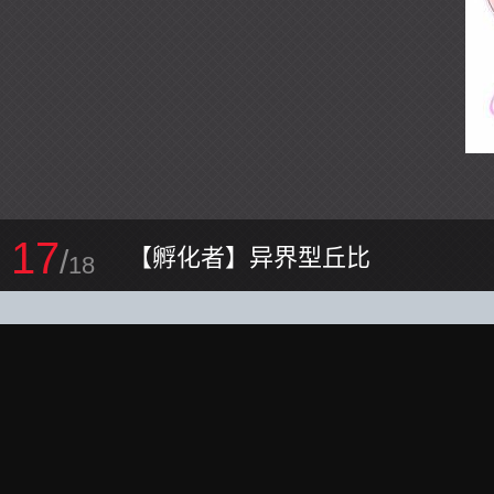
17
/
【孵化者】异界型丘比
18