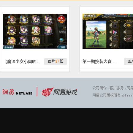
【魔法少女小圆晒卡】来互相伤害啊！
第一期换装大赛 亚瑟王带你环游世界
图片
37
张
图
公司简介
-
客户服务
-
网
网易公司版权所有 ©1997-