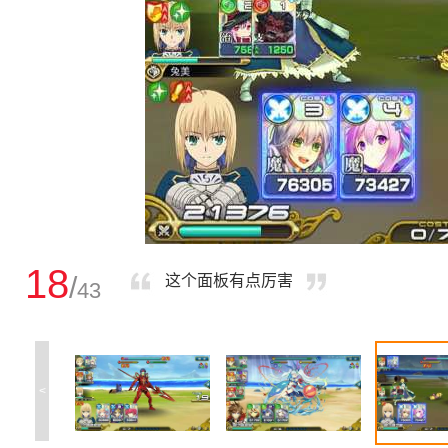
18
/
这个面板有点厉害
43
<